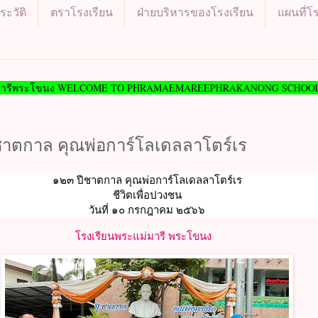
ระวัติ
ตราโรงเรียน
ฝ่ายบริหารของโรงเรียน
แผนที่โ
โขนง WELCOME TO PHRAMAEMAREEPHRAKANONG SCHOOL.
ชาตกาล คุณพ่อการ์โลเดลลาโตร์เร
๑๒๓ ปีชาตกาล คุณพ่อการ์โลเดลลาโตร์เร
ชีวิตเพื่อปวงชน
วันที่ ๑๐ กรกฎาคม ๒๕๖๖
โรงเรียนพระแม่มารี พระโขนง